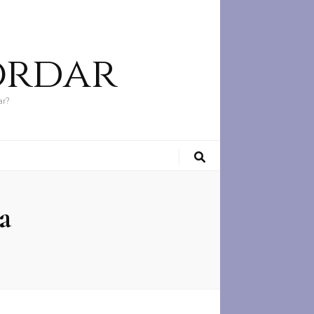
ordar
ar?
a