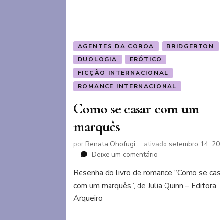
AGENTES DA COROA
BRIDGERTON
DUOLOGIA
ERÓTICO
FICÇÃO INTERNACIONAL
ROMANCE INTERNACIONAL
Como se casar com um
marquês
por
Renata Ohofugi
ativado
setembro 14, 2
em
Deixe um comentário
Como
Resenha do livro de romance “Como se cas
se
com um marquês”, de Julia Quinn – Editora
casar
com
Arqueiro
um
marquês