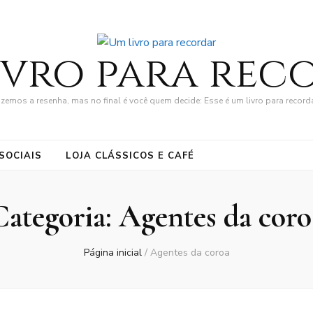
ivro para rec
zemos a resenha, mas no final é você quem decide: Esse é um livro para record
SOCIAIS
LOJA CLÁSSICOS E CAFÉ
Categoria:
Agentes da coro
Página inicial
/
Agentes da coroa