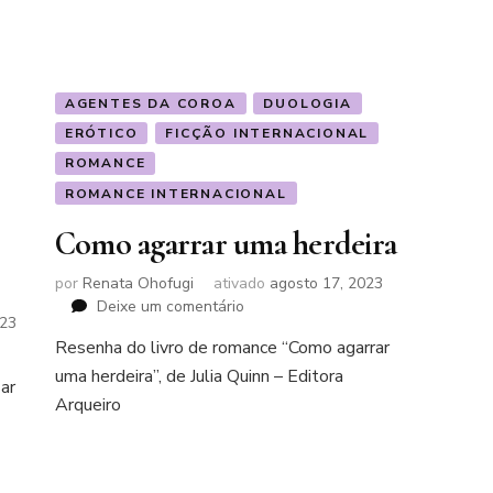
AGENTES DA COROA
DUOLOGIA
ERÓTICO
FICÇÃO INTERNACIONAL
ROMANCE
ROMANCE INTERNACIONAL
Como agarrar uma herdeira
por
Renata Ohofugi
ativado
agosto 17, 2023
em
Deixe um comentário
023
Como
Resenha do livro de romance “Como agarrar
agarrar
uma herdeira”, de Julia Quinn – Editora
uma
ar
herdeira
Arqueiro