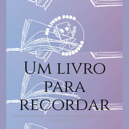
Um livro
para
recordar
Fazemos a resenha, mas no final é você quem decide: Esse é um
livro para recordar?