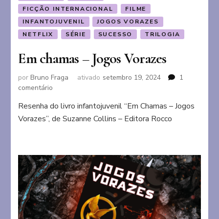
FICÇÃO INTERNACIONAL
FILME
INFANTOJUVENIL
JOGOS VORAZES
NETFLIX
SÉRIE
SUCESSO
TRILOGIA
Em chamas – Jogos Vorazes
por
Bruno Fraga
ativado
setembro 19, 2024
1
em
comentário
Em
Resenha do livro infantojuvenil “Em Chamas – Jogos
chamas
Vorazes”, de Suzanne Collins – Editora Rocco
–
Jogos
Vorazes