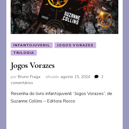
INFANTOJUVENIL
JOGOS VORAZES
TRILOGIA
Jogos Vorazes
por
Bruno Fraga
ativado
agosto 15, 2024
2
em
comentários
Jogos
Resenha do livro infantojuvenil “Jogos Vorazes”, de
Vorazes
Suzanne Collins – Editora Rocco