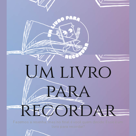
Um livro
para
recordar
Fazemos a resenha, mas no final é você quem decide: Esse é um
livro para recordar?