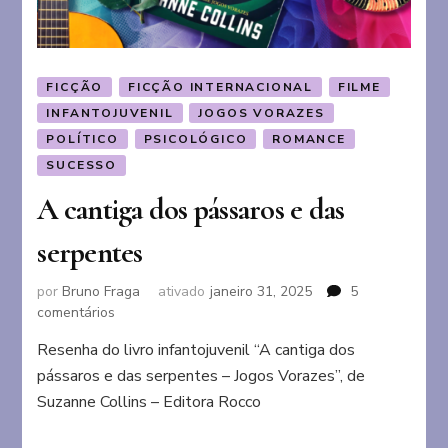
FICÇÃO
FICÇÃO INTERNACIONAL
FILME
INFANTOJUVENIL
JOGOS VORAZES
POLÍTICO
PSICOLÓGICO
ROMANCE
SUCESSO
A cantiga dos pássaros e das
serpentes
por
Bruno Fraga
ativado
janeiro 31, 2025
5
em
comentários
A
Resenha do livro infantojuvenil “A cantiga dos
cantiga
pássaros e das serpentes – Jogos Vorazes”, de
dos
pássaros
Suzanne Collins – Editora Rocco
e
das