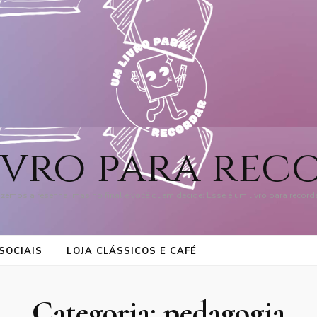
ivro para rec
zemos a resenha, mas no final é você quem decide: Esse é um livro para record
SOCIAIS
LOJA CLÁSSICOS E CAFÉ
Categoria:
pedagogia