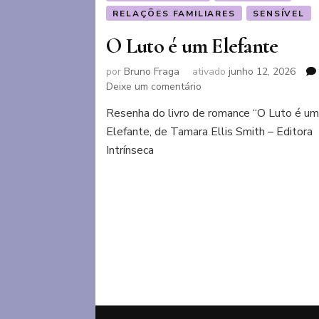
RELAÇÕES FAMILIARES
SENSÍVEL
O Luto é um Elefante
por
Bruno Fraga
ativado
junho 12, 2026
em
Deixe um comentário
O
Resenha do livro de romance “O Luto é u
Luto
Elefante, de Tamara Ellis Smith – Editora
é
um
Intrínseca
Elefante