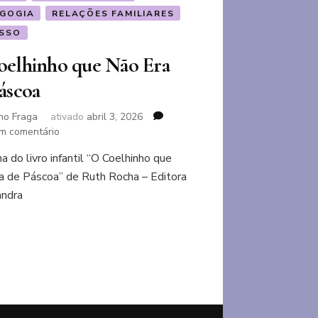
GOGIA
RELAÇÕES FAMILIARES
SSO
oelhinho que Não Era
áscoa
no Fraga
ativado
abril 3, 2026
em
m comentário
O
 do livro infantil “O Coelhinho que
Coelhinho
a de Páscoa” de Ruth Rocha – Editora
que
Não
ndra
Era
de
Páscoa