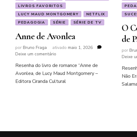
LIVROS FAVORITOS
PEDA
LUCY MAUD MONTGOMERY
NETFLIX
SUCE
PEDAGOGIA
SÉRIE
SÉRIE DE TV
O C
Anne de Avonlea
de P
por
Bruno Fraga
ativado
maio 1, 2026
m
por
Bru
em
Deixe um comentário
Deixe u
Anne
Resenha do livro de romance “Anne de
de
Resenha
Avonlea, de Lucy Maud Montgomery –
Avonlea
Não Er
Editora Ciranda Cultural
Salama