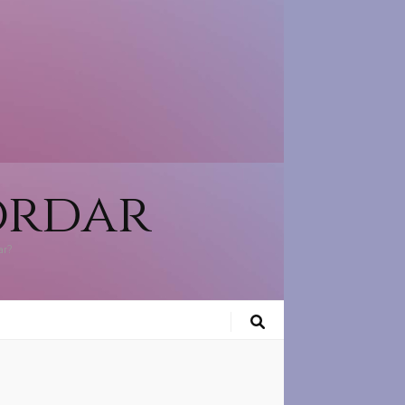
ordar
ar?