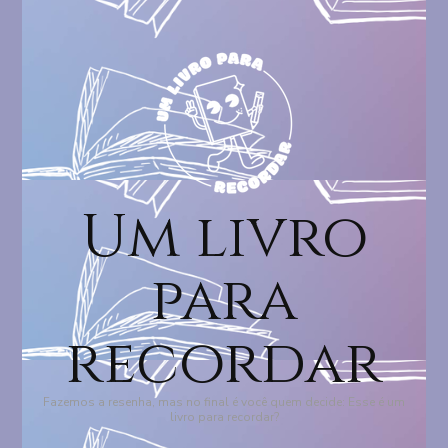
Um livro
para
recordar
Fazemos a resenha, mas no final é você quem decide: Esse é um
livro para recordar?