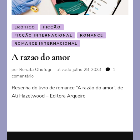
ERÓTICO
FICÇÃO
FICÇÃO INTERNACIONAL
ROMANCE
ROMANCE INTERNACIONAL
A razão do amor
por
Renata Ohofugi
ativado
julho 28, 2023
1
em
comentário
A
Resenha do livro de romance “A razão do amor”, de
razão
Ali Hazelwood – Editora Arqueiro
do
amor