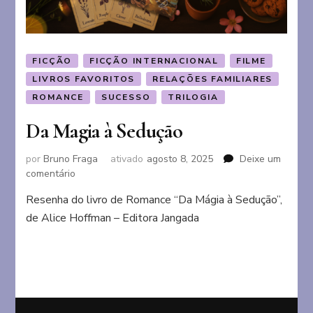
FICÇÃO
FICÇÃO INTERNACIONAL
FILME
LIVROS FAVORITOS
RELAÇÕES FAMILIARES
ROMANCE
SUCESSO
TRILOGIA
Da Magia à Sedução
por
Bruno Fraga
ativado
agosto 8, 2025
Deixe um
em
comentário
Da
Resenha do livro de Romance “Da Mágia à Sedução”,
Magia
de Alice Hoffman – Editora Jangada
à
Sedução