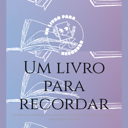
Um livro
para
recordar
Fazemos a resenha, mas no final é você quem decide: Esse é um
livro para recordar?