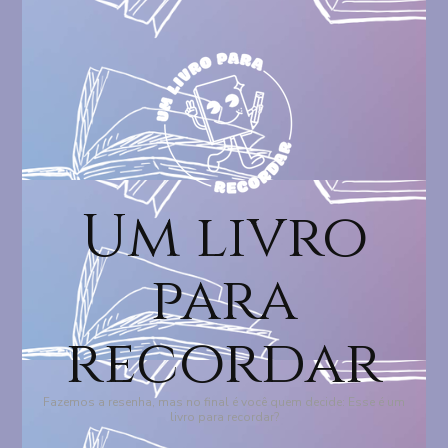
Um livro
para
recordar
Fazemos a resenha, mas no final é você quem decide: Esse é um
livro para recordar?