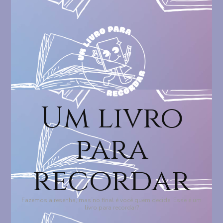
Um livro
para
recordar
Fazemos a resenha, mas no final é você quem decide: Esse é um
livro para recordar?