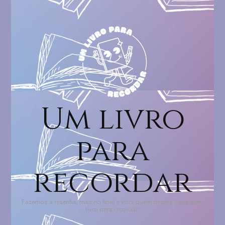
Um livro
para
recordar
Fazemos a resenha, mas no final é você quem decide: Esse é um
livro para recordar?