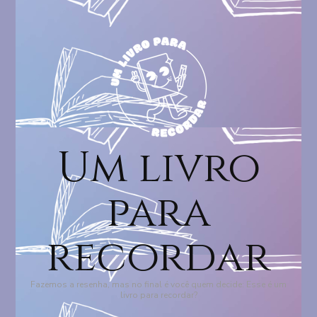
Um livro
para
recordar
Fazemos a resenha, mas no final é você quem decide: Esse é um
livro para recordar?