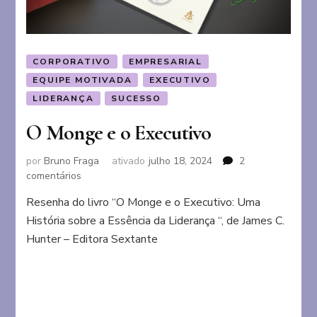
CORPORATIVO
EMPRESARIAL
EQUIPE MOTIVADA
EXECUTIVO
LIDERANÇA
SUCESSO
O Monge e o Executivo
por
Bruno Fraga
ativado
julho 18, 2024
2
em
comentários
O
Resenha do livro “O Monge e o Executivo: Uma
Monge
História sobre a Essência da Liderança “, de James C.
e
o
Hunter – Editora Sextante
Executivo