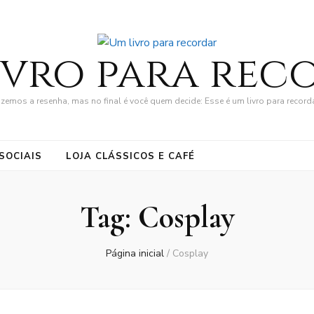
ivro para rec
zemos a resenha, mas no final é você quem decide: Esse é um livro para record
SOCIAIS
LOJA CLÁSSICOS E CAFÉ
Tag:
Cosplay
Página inicial
/
Cosplay