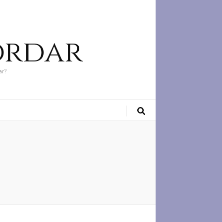
ordar
ar?