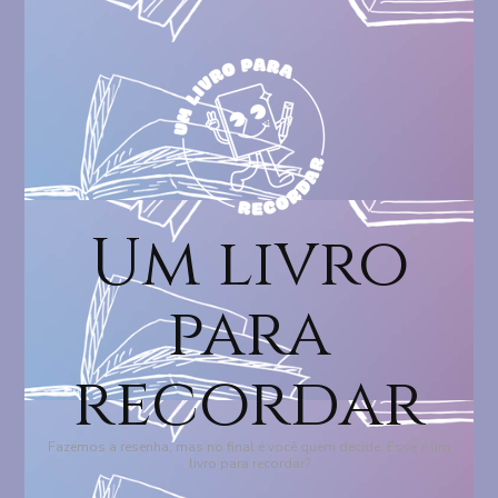
Um livro
para
recordar
Fazemos a resenha, mas no final é você quem decide: Esse é um
livro para recordar?