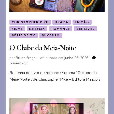
CHRISTOPHER PIKE
DRAMA
FICÇÃO
FILME
NETFLIX
ROMANCE
SENSÍVEL
SÉRIE DE TV
SUCESSO
O Clube da Meia-Noite
por
Bruno Fraga
atualizado em
junho 26, 2026
1
em
comentário
O
Resenha do livro de romance / drama “O clube da
Clube
Meia-Noite”, de Christopher Pike – Editora Principis
da
Meia-
Noite