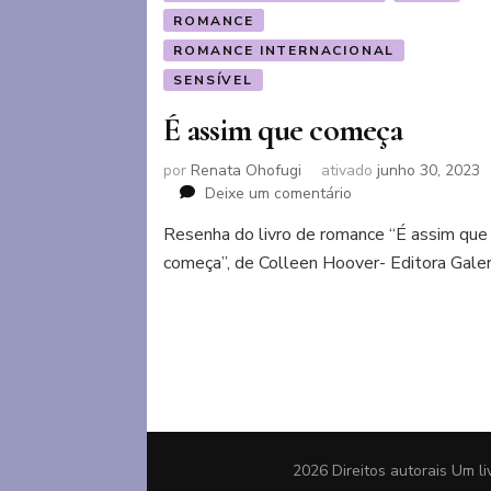
ROMANCE
ROMANCE INTERNACIONAL
SENSÍVEL
É assim que começa
por
Renata Ohofugi
ativado
junho 30, 2023
em
Deixe um comentário
É
Resenha do livro de romance “É assim que
assim
começa”, de Colleen Hoover- Editora Gale
que
começa
2026 Direitos autorais
Um li