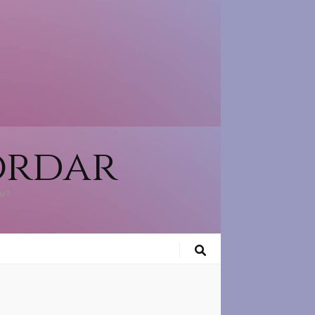
ordar
ar?