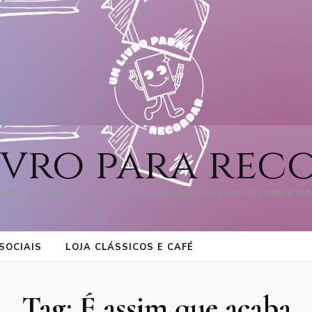
ivro para rec
zemos a resenha, mas no final é você quem decide: Esse é um livro para record
SOCIAIS
LOJA CLÁSSICOS E CAFÉ
Tag:
É assim que acaba