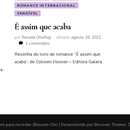
ROMANCE INTERNACIONAL
SENSÍVEL
É assim que acaba
por
Renata Ohofugi
ativado
agosto 26, 2022
em
1 comentário
É
Resenha do livro de romance “É assim que
assim
acaba”, de Colleen Hoover – Editora Galera
que
acaba
ra
vro para recordar
.
Blossom Chic | Desenvolvido por
Blossom Themes
.