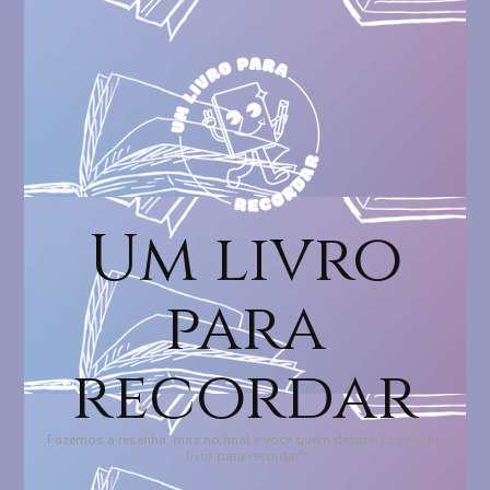
Um livro
para
recordar
Fazemos a resenha, mas no final é você quem decide: Esse é um
livro para recordar?