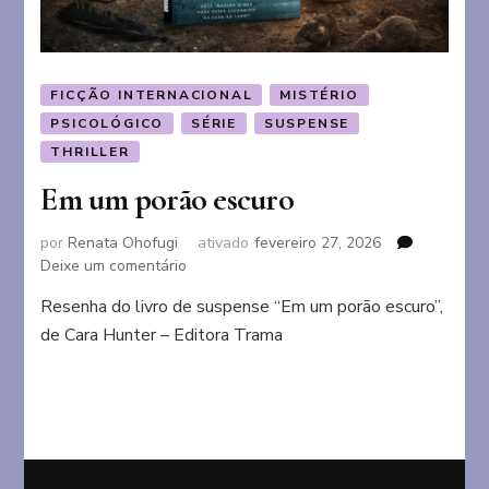
FICÇÃO INTERNACIONAL
MISTÉRIO
PSICOLÓGICO
SÉRIE
SUSPENSE
THRILLER
Em um porão escuro
por
Renata Ohofugi
ativado
fevereiro 27, 2026
em
Deixe um comentário
Em
Resenha do livro de suspense “Em um porão escuro”,
um
de Cara Hunter – Editora Trama
porão
escuro