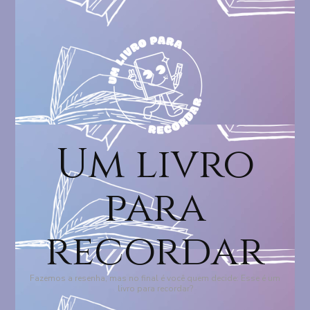
Um livro
para
recordar
Fazemos a resenha, mas no final é você quem decide: Esse é um
livro para recordar?