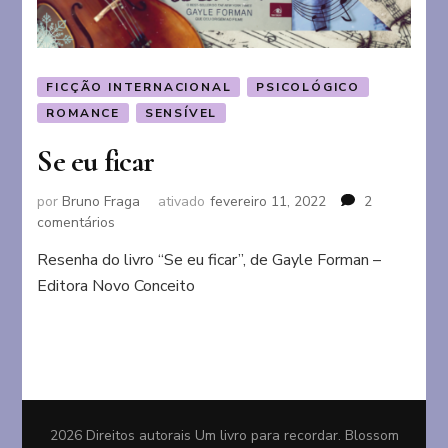
FICÇÃO INTERNACIONAL
PSICOLÓGICO
ROMANCE
SENSÍVEL
Se eu ficar
por
Bruno Fraga
ativado
fevereiro 11, 2022
2
em
comentários
Se
Resenha do livro “Se eu ficar”, de Gayle Forman –
eu
Editora Novo Conceito
ficar
2026 Direitos autorais
Um livro para recordar
.
Blossom