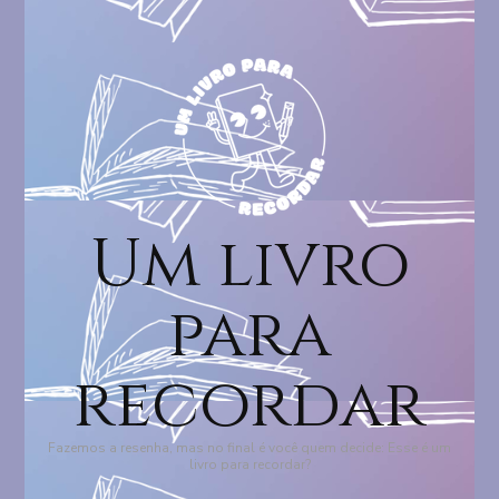
Um livro
para
recordar
Fazemos a resenha, mas no final é você quem decide: Esse é um
livro para recordar?