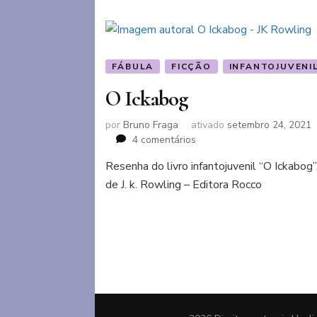
FÁBULA
FICÇÃO
INFANTOJUVENI
O Ickabog
por
Bruno Fraga
ativado
setembro 24, 2021
em
4 comentários
O
Resenha do livro infantojuvenil “O Ickabog”
Ickabog
de J. k. Rowling – Editora Rocco