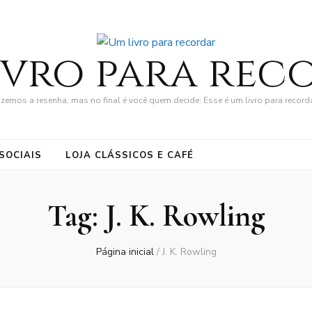
ivro para rec
zemos a resenha, mas no final é você quem decide: Esse é um livro para record
SOCIAIS
LOJA CLÁSSICOS E CAFÉ
Tag:
J. K. Rowling
Página inicial
/
J. K. Rowling