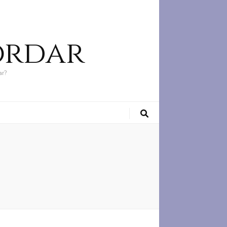
ordar
ar?