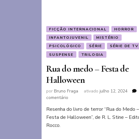
FICÇÃO INTERNACIONAL
HORROR
INFANTOJUVENIL
MISTÉRIO
PSICOLÓGICO
SÉRIE
SÉRIE DE TV
SUSPENSE
TRILOGIA
Rua do medo – Festa de
Halloween
por
Bruno Fraga
ativado
julho 12, 2024
em
comentário
Rua
Resenha do livro de terror “Rua do Medo 
do
Festa de Halloween”, de R. L. Stine – Edit
medo
–
Rocco.
Festa
de