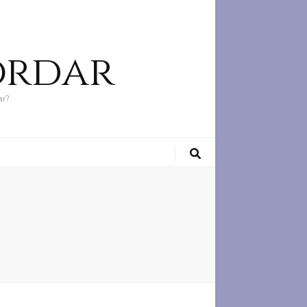
ordar
ar?