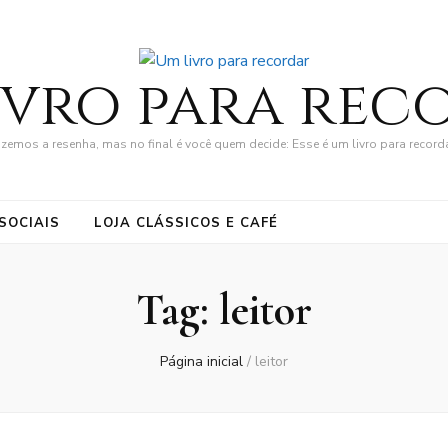
ivro para rec
zemos a resenha, mas no final é você quem decide: Esse é um livro para record
SOCIAIS
LOJA CLÁSSICOS E CAFÉ
Tag:
leitor
Página inicial
/
leitor