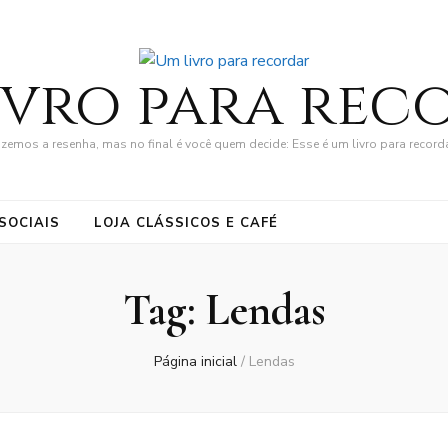
ivro para rec
zemos a resenha, mas no final é você quem decide: Esse é um livro para record
SOCIAIS
LOJA CLÁSSICOS E CAFÉ
Tag:
Lendas
Página inicial
/
Lendas