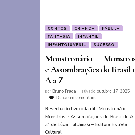
CONTOS
CRIANÇA
FÁBULA
FANTASIA
INFANTIL
INFANTOJUVENIL
SUCESSO
Monstronário — Monstro
e Assombrações do Brasil 
A a Z
por
Bruno Fraga
ativado
outubro 17, 2025
em
Deixe um comentário
Monstronário
Resenha do livro infantil “Monstronário —
—
Monstros e Assombrações do Brasil de A 
Monstros
e
Z” de Lúcia Tulchinski – Editora Estrela
Assombrações
Cultural