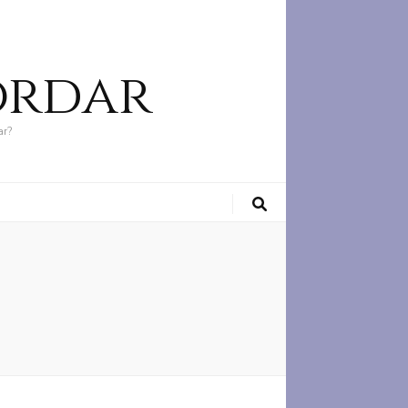
ordar
ar?