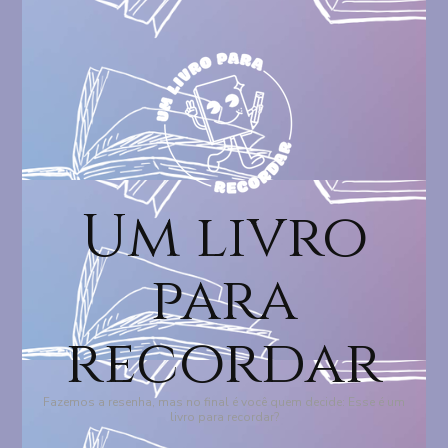
Um livro
para
recordar
Fazemos a resenha, mas no final é você quem decide: Esse é um
livro para recordar?