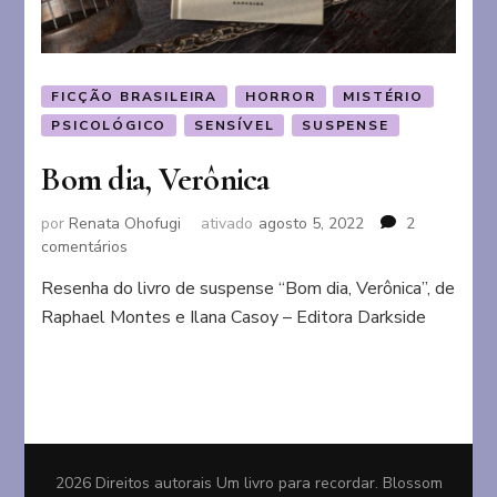
FICÇÃO BRASILEIRA
HORROR
MISTÉRIO
PSICOLÓGICO
SENSÍVEL
SUSPENSE
Bom dia, Verônica
por
Renata Ohofugi
ativado
agosto 5, 2022
2
em
comentários
Bom
Resenha do livro de suspense “Bom dia, Verônica”, de
dia,
Raphael Montes e Ilana Casoy – Editora Darkside
Verônica
2026 Direitos autorais
Um livro para recordar
.
Blossom