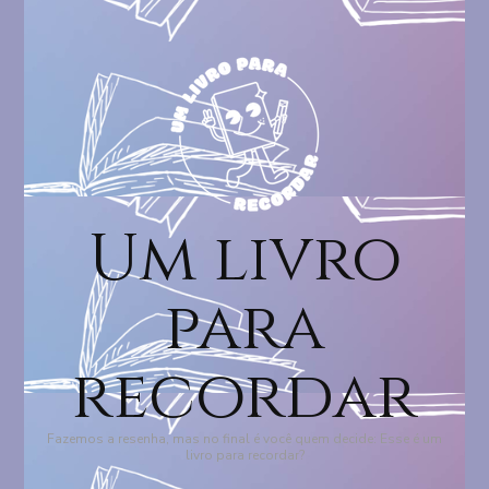
Um livro
para
recordar
Fazemos a resenha, mas no final é você quem decide: Esse é um
livro para recordar?