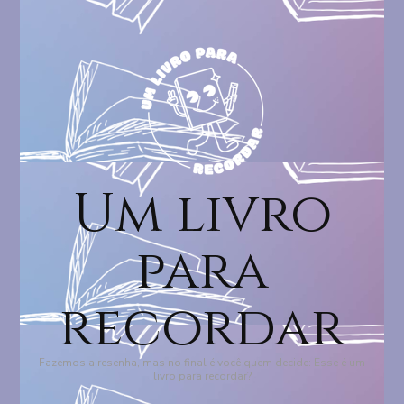
Um livro
para
recordar
Fazemos a resenha, mas no final é você quem decide: Esse é um
livro para recordar?