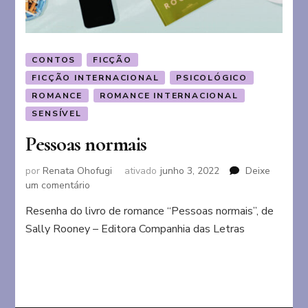
CONTOS
FICÇÃO
FICÇÃO INTERNACIONAL
PSICOLÓGICO
ROMANCE
ROMANCE INTERNACIONAL
SENSÍVEL
Pessoas normais
por
Renata Ohofugi
ativado
junho 3, 2022
Deixe
em
um comentário
Pessoas
Resenha do livro de romance “Pessoas normais”, de
normais
Sally Rooney – Editora Companhia das Letras