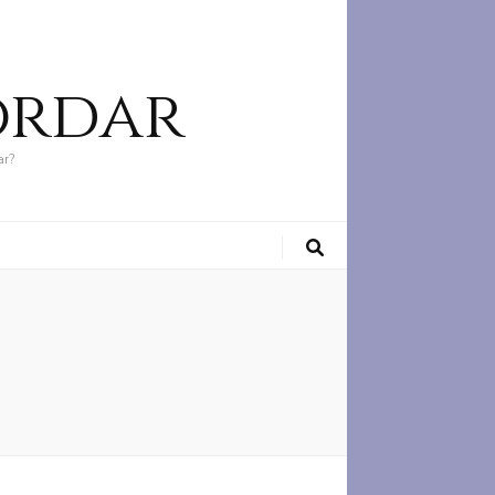
ordar
ar?