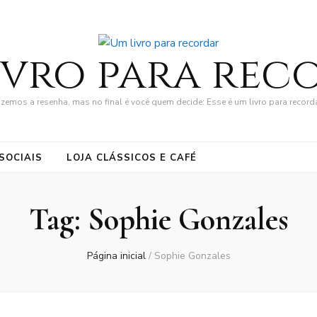
ivro para rec
zemos a resenha, mas no final é você quem decide: Esse é um livro para record
SOCIAIS
LOJA CLÁSSICOS E CAFÉ
Tag:
Sophie Gonzales
Página inicial
/
Sophie Gonzales