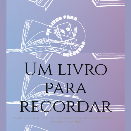
Um livro
para
recordar
Fazemos a resenha, mas no final é você quem decide: Esse é um
livro para recordar?