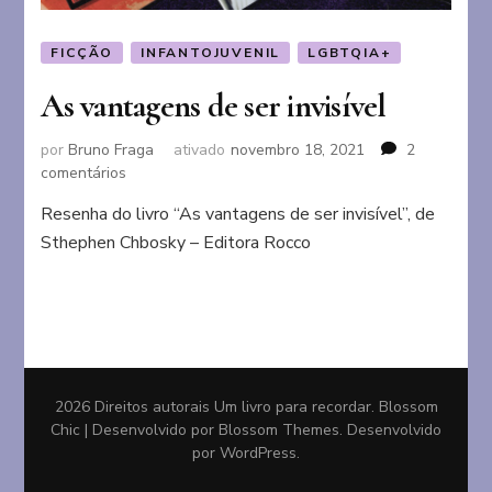
FICÇÃO
INFANTOJUVENIL
LGBTQIA+
As vantagens de ser invisível
por
Bruno Fraga
ativado
novembro 18, 2021
2
em
comentários
As
Resenha do livro “As vantagens de ser invisível”, de
vantagens
Sthephen Chbosky – Editora Rocco
de
ser
invisível
2026 Direitos autorais
Um livro para recordar
.
Blossom
Chic | Desenvolvido por
Blossom Themes
. Desenvolvido
por
WordPress
.