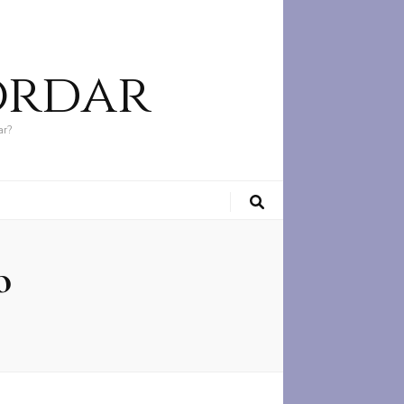
ordar
ar?
o