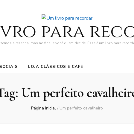
ivro para rec
zemos a resenha, mas no final é você quem decide: Esse é um livro para record
SOCIAIS
LOJA CLÁSSICOS E CAFÉ
Tag:
Um perfeito cavalheir
Página inicial
/
Um perfeito cavalheiro