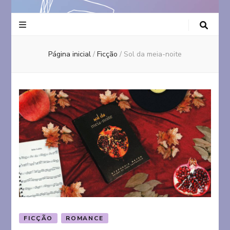
Página inicial
/
Ficção
/
Sol da meia-noite
FICÇÃO
ROMANCE