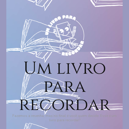
Um livro
para
recordar
Fazemos a resenha, mas no final é você quem decide: Esse é um
livro para recordar?