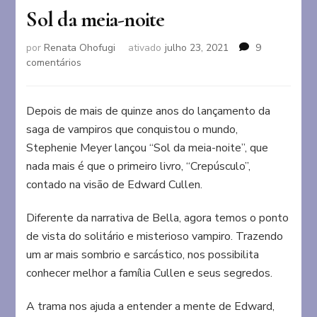
Sol da meia-noite
por
Renata Ohofugi
ativado
julho 23, 2021
9
em
comentários
Sol
da
meia-
Depois de mais de quinze anos do lançamento da
noite
saga de vampiros que conquistou o mundo,
Stephenie Meyer lançou “Sol da meia-noite”, que
nada mais é que o primeiro livro, “Crepúsculo”,
contado na visão de Edward Cullen.
Diferente da narrativa de Bella, agora temos o ponto
de vista do solitário e misterioso vampiro. Trazendo
um ar mais sombrio e sarcástico, nos possibilita
conhecer melhor a família Cullen e seus segredos.
A trama nos ajuda a entender a mente de Edward,