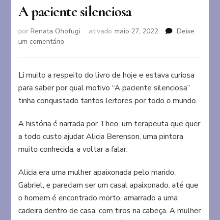
A paciente silenciosa
por
Renata Ohofugi
ativado
maio 27, 2022
Deixe
em
um comentário
A
paciente
silenciosa
Li muito a respeito do livro de hoje e estava curiosa
para saber por qual motivo “A paciente silenciosa”
tinha conquistado tantos leitores por todo o mundo.
A história é narrada por Theo, um terapeuta que quer
a todo custo ajudar Alicia Berenson, uma pintora
muito conhecida, a voltar a falar.
Alicia era uma mulher apaixonada pelo marido,
Gabriel, e pareciam ser um casal apaixonado, até que
o homem é encontrado morto, amarrado a uma
cadeira dentro de casa, com tiros na cabeça. A mulher