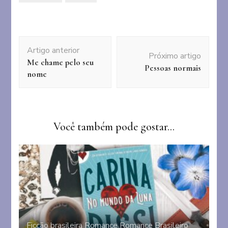
Navegação
Artigo anterior
de
Próximo artigo
Me chame pelo seu
post
Pessoas normais
nome
Você também pode gostar...
Ficção brasileira
Romance
Romance Brasileiro