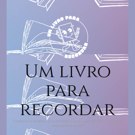
Um livro
para
recordar
Fazemos a resenha, mas no final é você quem decide: Esse é um
livro para recordar?