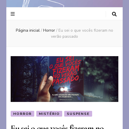
Página inicial
/
Horror
/
Eu sei o que vocês fizeram no
verão passado
HORROR
MISTÉRIO
SUSPENSE
Eu sei o que vocês fizeram no