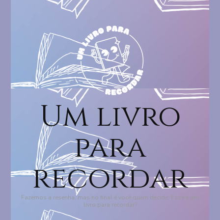
Um livro
para
recordar
Fazemos a resenha, mas no final é você quem decide: Esse é um
livro para recordar?