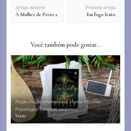
Navegação
Artigo anterior
Próximo artigo
de
A Mulher de Preto 2
Em fogo lento
post
Você também pode gostar...
Ficção
Ficção internacional
Horror
Mistério
Psicológico
Sensível
suspense
Verity