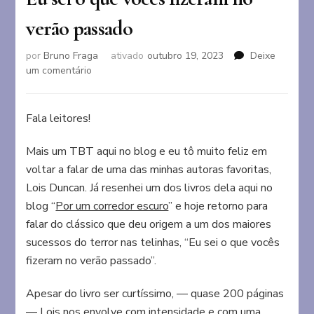
verão passado
por
Bruno Fraga
ativado
outubro 19, 2023
Deixe
em
um comentário
Eu
sei
o
Fala leitores!
que
vocês
Mais um TBT aqui no blog e eu tô muito feliz em
fizeram
voltar a falar de uma das minhas autoras favoritas,
no
Lois Duncan. Já resenhei um dos livros dela aqui no
verão
passado
blog “
Por um corredor escuro
” e hoje retorno para
falar do clássico que deu origem a um dos maiores
sucessos do terror nas telinhas, “Eu sei o que vocês
fizeram no verão passado”.
Apesar do livro ser curtíssimo, — quase 200 páginas
— Lois nos envolve com intensidade e com uma