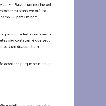
nvidar Ali Rashid, um menino pelo
colocar seu plano em prática.
cê mesmo, — para um bom
 o pedido perfeito, com direito
e eles não contavam é que seus
junto a um discurso bem
 não acontece porque seus amigos
e o rejeitou quando descobriu