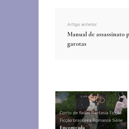
Navegação
de
Artigo anterior
post
Manual de assassinato 
garotas
Conto de fadas
Fantasia
Ficção
Ficção brasileira
Romance
Série
Encontrada