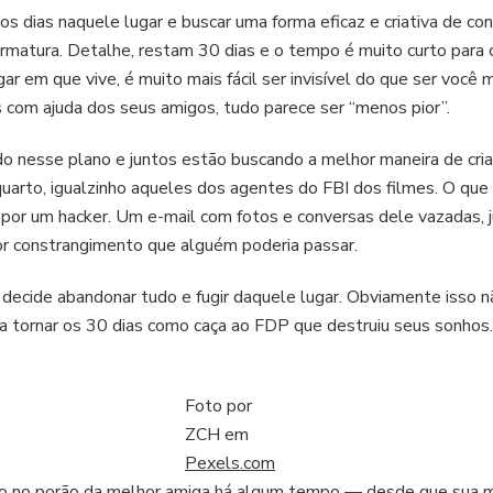
s dias naquele lugar e buscar uma forma eficaz e criativa de co
ormatura. Detalhe, restam 30 dias e o tempo é muito curto para 
ar em que vive, é muito mais fácil ser invisível do que ser vo
com ajuda dos seus amigos, tudo parece ser “menos pior”.
o nesse plano e juntos estão buscando a melhor maneira de criar
quarto, igualzinho aqueles dos agentes do FBI dos filmes. O qu
por um hacker. Um e-mail com fotos e conversas dele vazadas, 
ior constrangimento que alguém poderia passar.
 decide abandonar tudo e fugir daquele lugar. Obviamente isso
 a tornar os 30 dias como caça ao FDP que destruiu seus sonhos.
Foto por
ZCH em
Pexels.com
o no porão da melhor amiga há algum tempo — desde que sua mã