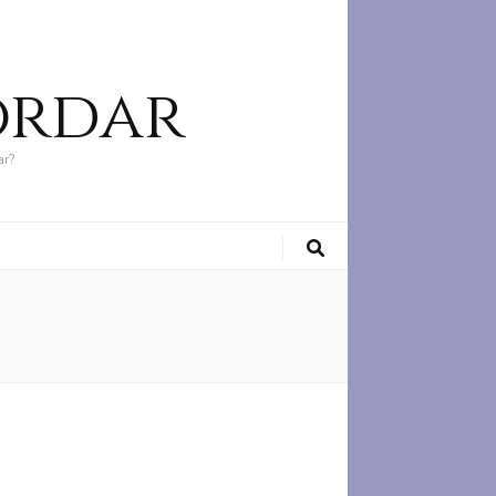
ordar
ar?