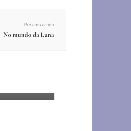
Próximo artigo
No mundo da Luna
brasileira
Romance
e Brasileiro
Sensível
ndo da Luna