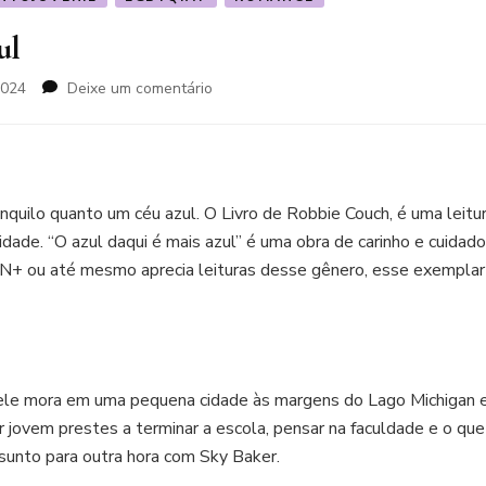
ul
em
2024
Deixe um comentário
O
Azul
daqui
é
mais
anquilo quanto um céu azul. O Livro de Robbie Couch, é uma leitu
azul
idade. “O azul daqui é mais azul” é uma obra de carinho e cuidado
 ou até mesmo aprecia leituras desse gênero, esse exemplar 
ele mora em uma pequena cidade às margens do Lago Michigan e
jovem prestes a terminar a escola, pensar na faculdade e o que 
unto para outra hora com Sky Baker.