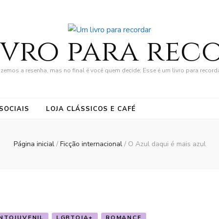
ivro para rec
zemos a resenha, mas no final é você quem decide: Esse é um livro para record
SOCIAIS
LOJA CLÁSSICOS E CAFÉ
Página inicial
/
Ficção internacional
/
O Azul daqui é mais azul
NTOJUVENIL
LGBTQIA+
ROMANCE