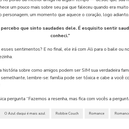
hece um pouco mais sobre seu pai que faleceu quando era muito
 o personagem, um momento que aquece o coração, logo adianto
, percebo que sinto saudades dele. É esquisito sentir sa
conheci.”
esses sentimentos? E no final, ele irá com Ali para o baile ou 
ezinha.
da história sobre como amigos podem ser SIM sua verdadeira famí
 semelhante, lembre-se: família pode ser tóxica e cabe a você c
!
sica pergunta “Fazemos a resenha, mas fica com vocês a pergunta
O Azul daqui é mais azul
Robbie Couch
Romance
Romance 