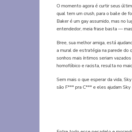
O momento agora é curtir seus último
qual tem um crush, para o baile de f
Baker é um gay assumido, mas no lug
entendedor, meia frase basta — mas 
Bree, sua melhor amiga, está ajudand
a mural de estratégia na parede do 
sonhos mais íntimos seriam vazados 
homofóbico e racista, resulta no ma
Sem mais o que esperar da vida, Sky
são F*** pra C*** e eles ajudam Sky
Entre todo esse pesadelo e morand