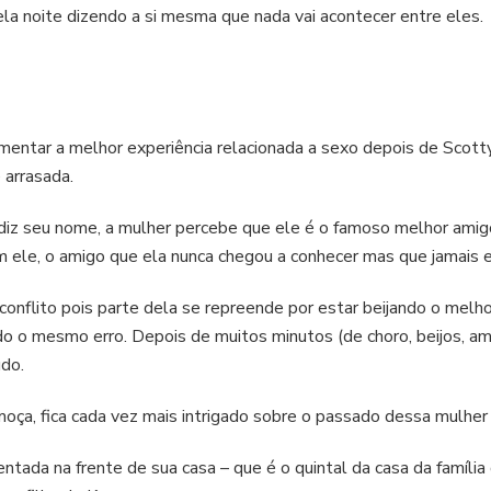
la noite dizendo a si mesma que nada vai acontecer entre eles.
entar a melhor experiência relacionada a sexo depois de Scotty
 arrasada.
z seu nome, a mulher percebe que ele é o famoso melhor amigo
m ele, o amigo que ela nunca chegou a conhecer mas que jamais
onflito pois parte dela se repreende por estar beijando o melho
o o mesmo erro. Depois de muitos minutos (de choro, beijos, a
udo.
oça, fica cada vez mais intrigado sobre o passado dessa mulher 
ntada na frente de sua casa – que é o quintal da casa da família d