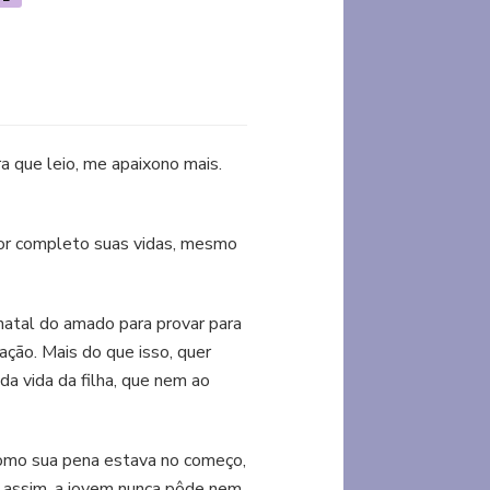
a que leio, me apaixono mais.
or completo suas vidas, mesmo
natal do amado para provar para
ção. Mais do que isso, quer
a vida da filha, que nem ao
Como sua pena estava no começo,
o assim, a jovem nunca pôde nem