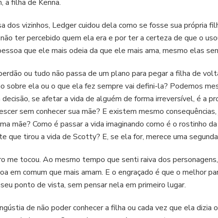
 a filha de Kenna.
 dos vizinhos, Ledger cuidou dela como se fosse sua própria fil
 não ter percebido quem ela era e por ter a certeza de que o us
 pessoa que ele mais odeia da que ele mais ama, mesmo elas sen
erdão ou tudo não passa de um plano para pegar a filha de vol
ião sobre ela ou o que ela fez sempre vai defini-la? Podemos m
ecisão, se afetar a vida de alguém de forma irreversível, é a p
crescer sem conhecer sua mãe? E existem mesmo consequências, 
uma mãe? Como é passar a vida imaginando como é o rostinho 
 que tirou a vida de Scotty? E, se ela for, merece uma segund
ivro me tocou. Ao mesmo tempo que senti raiva dos personagens,
soa em comum que mais amam. E o engraçado é que o melhor para
eu ponto de vista, sem pensar nela em primeiro lugar.
ngústia de não poder conhecer a filha ou cada vez que ela dizi