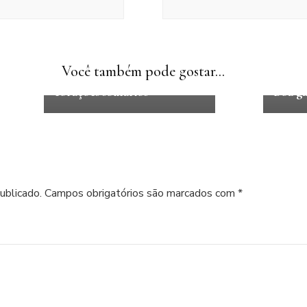
booktok
comédia romântica
Ficção 
Ficção
Ficção internacional
Psicol
Infantojuvenil
quadrilogia
Você também pode gostar...
suspe
A pequena livraria dos
corações solitários
Boa ga
ublicado.
Campos obrigatórios são marcados com
*