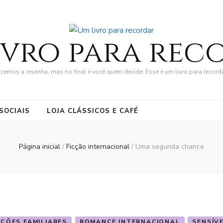
ivro para rec
zemos a resenha, mas no final é você quem decide: Esse é um livro para record
SOCIAIS
LOJA CLÁSSICOS E CAFÉ
Página inicial
/
Ficção internacional
/
Uma segunda chance
ÇÕES FAMILIARES
ROMANCE INTERNACIONAL
SENSÍV