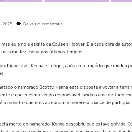
em
4, 2025
Deixe um comentário
Uma
segunda
chance
, mas eu amo a escrita da Colleen Hoover. E a cada obra da autor
e mais me fez chorar nos últimos tempos.
protagonistas, Kenna e Ledger, após uma tragédia que mudou p
s.
matado o namorado Scotty, Kenna está disposta a voltar a terra 
idente e que, mesmo sendo responsável, ainda o ama de todo cora
 o monstro que eles acreditam e merece a chance de participar d
 pela morte do namorado, Kenna descobriu que estava grávida. 
rda da menina e pediram a suspensão dos direitos da mãe. Send