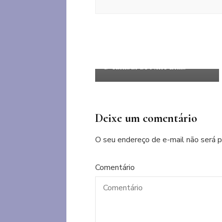
Ficção internacional
Mistério
Psicológico
Relações
Familiares
Sensível
suspense
O canibal de Nine Elms
Deixe um comentário
O seu endereço de e-mail não será p
Comentário