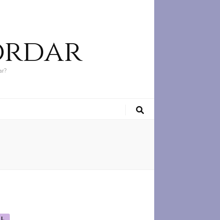
ordar
ar?
EL