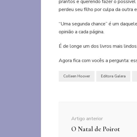
prantos e querendo fazer o possív
perdeu seu filho por culpa da outra 
“Uma segunda chance” é um daqueles
opinião a cada página.
É de longe um dos livros mais lindos
Agora fica com vocês a pergunta: ess
Colleen Hoover
Editora Galera
Navegação
de
Artigo anterior
post
O Natal de Poirot