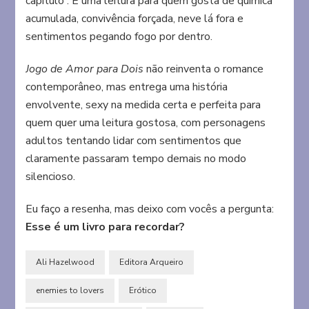
capítulo”. É uma leitura para quem gosta de química
acumulada, convivência forçada, neve lá fora e
sentimentos pegando fogo por dentro.
Jogo de Amor para Dois
não reinventa o romance
contemporâneo, mas entrega uma história
envolvente, sexy na medida certa e perfeita para
quem quer uma leitura gostosa, com personagens
adultos tentando lidar com sentimentos que
claramente passaram tempo demais no modo
silencioso.
Eu faço a resenha, mas deixo com vocês a pergunta:
Esse é um livro para recordar?
Ali Hazelwood
Editora Arqueiro
enemies to lovers
Erótico