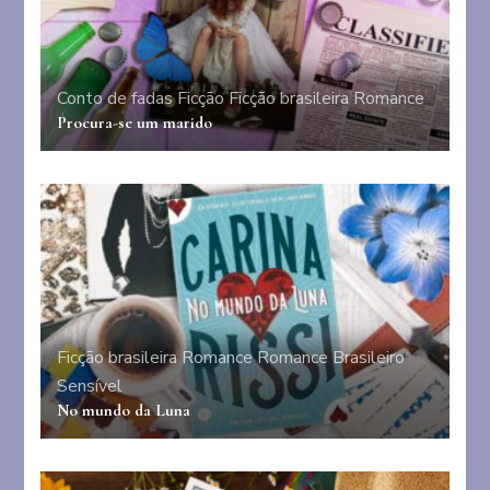
Conto de fadas
Ficção
Ficção brasileira
Romance
Procura-se um marido
Ficção brasileira
Romance
Romance Brasileiro
Sensível
No mundo da Luna