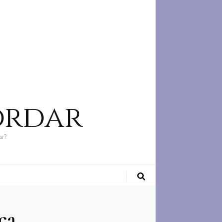
ordar
ar?
ca