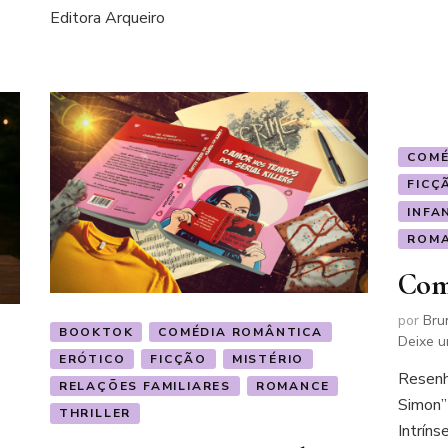
nas
Editora Arqueiro
nuvens
–
Um
romance
de
Natal
COMÉ
FICÇ
INFA
ROM
Com
por
Bru
BOOKTOK
COMÉDIA ROMÂNTICA
Deixe u
ERÓTICO
FICÇÃO
MISTÉRIO
Resenh
RELAÇÕES FAMILIARES
ROMANCE
Simon”
THRILLER
Intríns