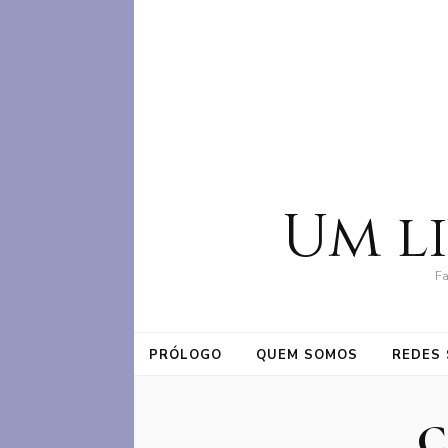
Um l
Fa
PRÓLOGO
QUEM SOMOS
REDES 
C