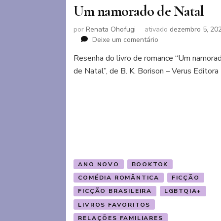
Um namorado de Natal
por
Renata Ohofugi
ativado
dezembro 5, 20
em
Deixe um comentário
Um
Resenha do livro de romance “Um namora
namorado
de Natal”, de B. K. Borison – Verus Editora
de
Natal
ANO NOVO
BOOKTOK
COMÉDIA ROMÂNTICA
FICÇÃO
FICÇÃO BRASILEIRA
LGBTQIA+
LIVROS FAVORITOS
RELAÇÕES FAMILIARES