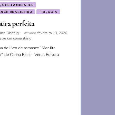
ÇÕES FAMILIARES
NCE BRASILEIRO
TRILOGIA
ira perfeita
ata Ohofugi
ativado
fevereiro 13, 2026
em
eixe um comentário
Mentira
a do livro de romance “Mentira
perfeita
a”, de Carina Rissi – Verus Editora