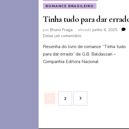
ROMANCE BRASILEIRO
Tinha tudo para dar errad
por
Bruno Fraga
ativado
junho 6, 2025
em
Deixe um comentário
Tinha
Resenha do livro de romance “Tinha tudo
tudo
para dar errado” de G.B. Baldassari –
para
dar
Companhia Editora Nacional
errado
Paginação
Página
Página
1
2
de
posts