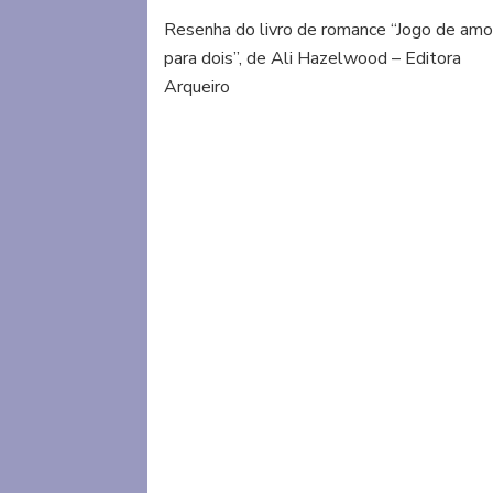
Em
Resenha do livro de romance “Jogo de amo
Jogo
para dois”, de Ali Hazelwood – Editora
de
Amor
Arqueiro
para
Dois