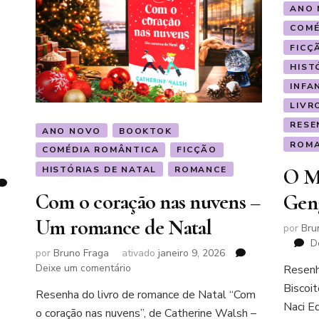
ANO
COMÉ
FICÇ
HIST
INFA
LIVR
RESE
ANO NOVO
BOOKTOK
ROMA
COMÉDIA ROMÂNTICA
FICÇÃO
HISTÓRIAS DE NATAL
ROMANCE
O Mi
Com o coração nas nuvens –
Gen
Um romance de Natal
por
Bru
D
por
Bruno Fraga
ativado
janeiro 9, 2026
em
Deixe um comentário
Resenh
Com
Biscoi
Resenha do livro de romance de Natal “Com
o
Naci Ed
o coração nas nuvens”, de Catherine Walsh –
coração