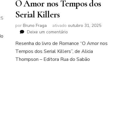
O Amor nos Tempos dos
Serial Killers
25
por
Bruno Fraga
ativado
outubro 31, 2025
em
Deixe um comentário
do
O
Resenha do livro de Romance “O Amor nos
Amor
Tempos dos Serial Killers”, de Alicia
nos
Tempos
Thompson – Editora Rua do Sabão
dos
Serial
Killers