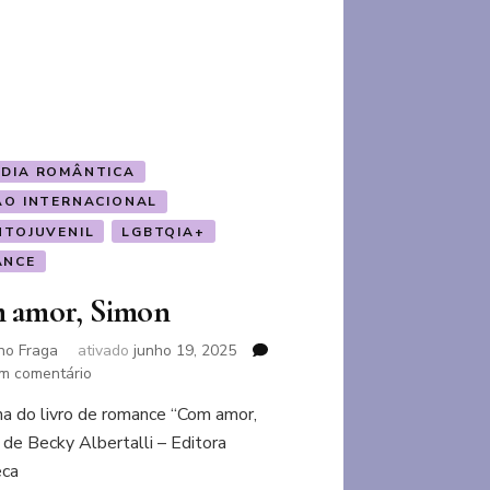
Gengibre
DIA ROMÂNTICA
ÃO INTERNACIONAL
NTOJUVENIL
LGBTQIA+
ANCE
 amor, Simon
no Fraga
ativado
junho 19, 2025
em
m comentário
Com
a do livro de romance “Com amor,
amor,
 de Becky Albertalli – Editora
Simon
eca