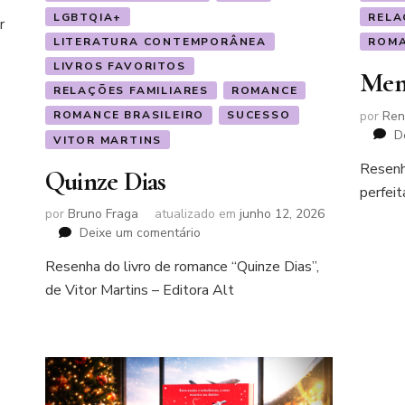
LGBTQIA+
RELA
r
LITERATURA CONTEMPORÂNEA
ROMA
LIVROS FAVORITOS
Ment
RELAÇÕES FAMILIARES
ROMANCE
por
Ren
ROMANCE BRASILEIRO
SUCESSO
D
VITOR MARTINS
Resenh
Quinze Dias
perfeit
por
Bruno Fraga
atualizado em
junho 12, 2026
em
Deixe um comentário
Quinze
Resenha do livro de romance “Quinze Dias”,
Dias
de Vitor Martins – Editora Alt