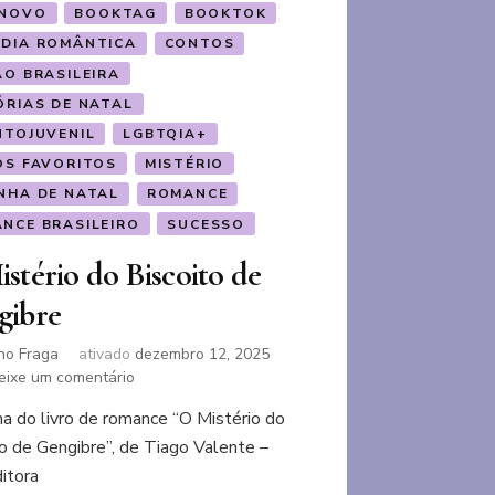
 NOVO
BOOKTAG
BOOKTOK
DIA ROMÂNTICA
CONTOS
ÃO BRASILEIRA
ÓRIAS DE NATAL
NTOJUVENIL
LGBTQIA+
OS FAVORITOS
MISTÉRIO
NHA DE NATAL
ROMANCE
NCE BRASILEIRO
SUCESSO
stério do Biscoito de
gibre
no Fraga
ativado
dezembro 12, 2025
em
eixe um comentário
O
a do livro de romance “O Mistério do
Mistério
to de Gengibre”, de Tiago Valente –
do
Biscoito
itora
de