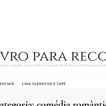
ivro para rec
zemos a resenha, mas no final é você quem decide: Esse é um livro para record
SOCIAIS
LOJA CLÁSSICOS E CAFÉ
ategoria:
comédia românti