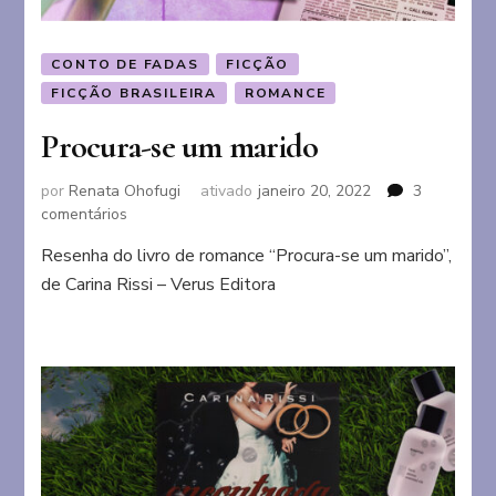
CONTO DE FADAS
FICÇÃO
FICÇÃO BRASILEIRA
ROMANCE
Procura-se um marido
por
Renata Ohofugi
ativado
janeiro 20, 2022
3
em
comentários
Procura-
Resenha do livro de romance “Procura-se um marido”,
se
de Carina Rissi – Verus Editora
um
marido