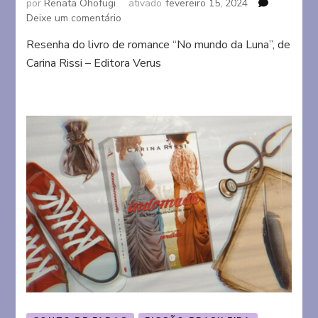
por
Renata Ohofugi
ativado
fevereiro 15, 2024
em
Deixe um comentário
No
Resenha do livro de romance “No mundo da Luna”, de
mundo
Carina Rissi – Editora Verus
da
Luna