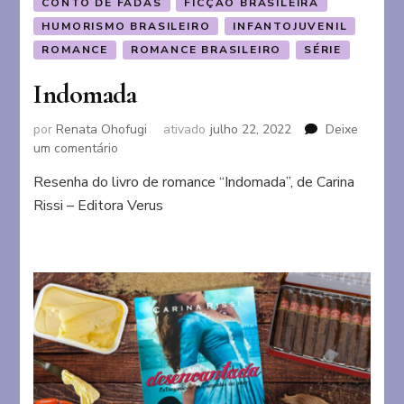
CONTO DE FADAS
FICÇÃO BRASILEIRA
HUMORISMO BRASILEIRO
INFANTOJUVENIL
ROMANCE
ROMANCE BRASILEIRO
SÉRIE
Indomada
por
Renata Ohofugi
ativado
julho 22, 2022
Deixe
em
um comentário
Indomada
Resenha do livro de romance “Indomada”, de Carina
Rissi – Editora Verus