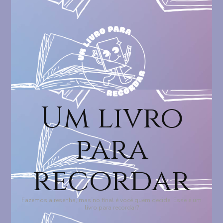
Um livro
para
recordar
Fazemos a resenha, mas no final é você quem decide: Esse é um
livro para recordar?