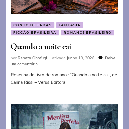
CONTO DE FADAS
FANTASIA
FICÇÃO BRASILEIRA
ROMANCE BRASILEIRO
Quando a noite cai
por
Renata Ohofugi
ativado
junho 19, 2026
Deixe
em
um comentário
Quando
Resenha do livro de romance “Quando a noite cai”, de
a
Carina Rissi – Verus Editora
noite
cai