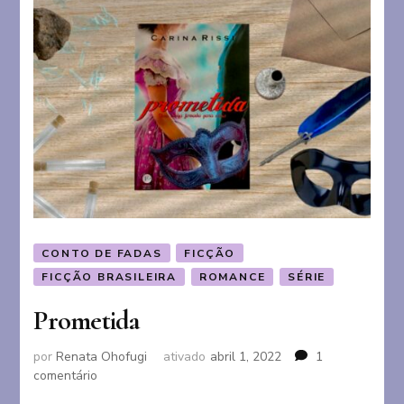
CONTO DE FADAS
FICÇÃO
FICÇÃO BRASILEIRA
ROMANCE
SÉRIE
Prometida
por
Renata Ohofugi
ativado
abril 1, 2022
1
em
comentário
Prometida