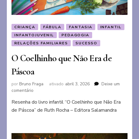
CRIANÇA
FÁBULA
FANTASIA
INFANTIL
INFANTOJUVENIL
PEDAGOGIA
RELAÇÕES FAMILIARES
SUCESSO
O Coelhinho que Não Era de
Páscoa
por
Bruno Fraga
ativado
abril 3, 2026
Deixe um
em
comentário
O
Resenha do livro infantil “O Coelhinho que Não Era
Coelhinho
de Páscoa” de Ruth Rocha – Editora Salamandra
que
Não
Era
de
Páscoa