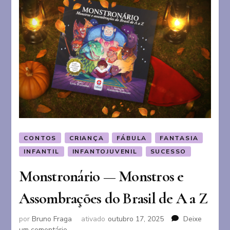
CONTOS
CRIANÇA
FÁBULA
FANTASIA
INFANTIL
INFANTOJUVENIL
SUCESSO
Monstronário — Monstros e
Assombrações do Brasil de A a Z
por
Bruno Fraga
ativado
outubro 17, 2025
Deixe
em
um comentário