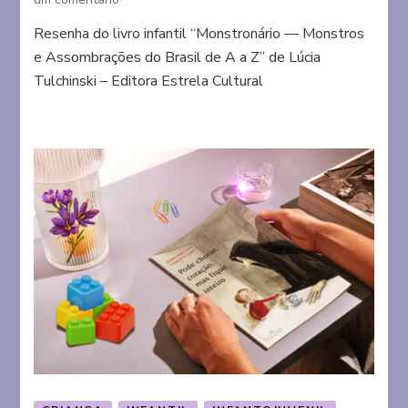
Monstronário
Resenha do livro infantil “Monstronário — Monstros
—
e Assombrações do Brasil de A a Z” de Lúcia
Monstros
e
Tulchinski – Editora Estrela Cultural
Assombrações
do
Brasil
de
A
a
Z