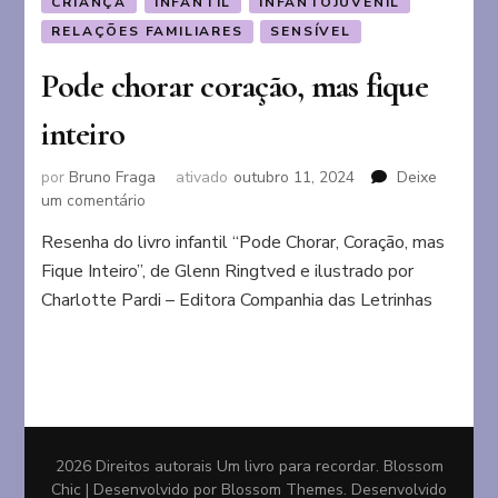
CRIANÇA
INFANTIL
INFANTOJUVENIL
RELAÇÕES FAMILIARES
SENSÍVEL
Pode chorar coração, mas fique
inteiro
por
Bruno Fraga
ativado
outubro 11, 2024
Deixe
em
um comentário
Pode
Resenha do livro infantil “Pode Chorar, Coração, mas
chorar
Fique Inteiro”, de Glenn Ringtved e ilustrado por
coração,
mas
Charlotte Pardi – Editora Companhia das Letrinhas
fique
inteiro
2026 Direitos autorais
Um livro para recordar
.
Blossom
Chic | Desenvolvido por
Blossom Themes
. Desenvolvido