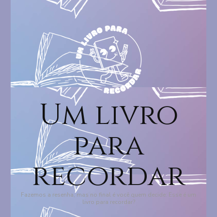
Um livro
para
recordar
Fazemos a resenha, mas no final é você quem decide: Esse é um
livro para recordar?