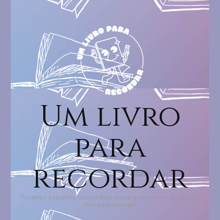
Um livro
para
recordar
Fazemos a resenha, mas no final é você quem decide: Esse é um
livro para recordar?