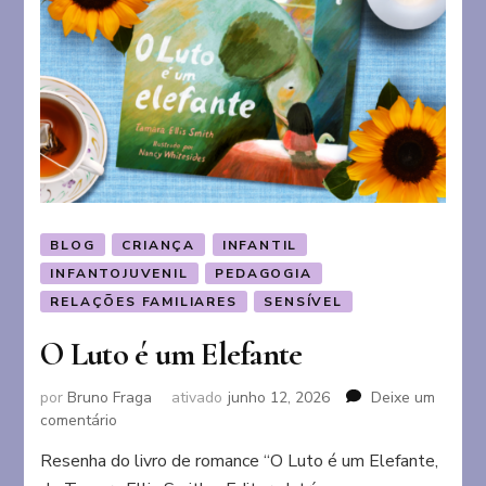
BLOG
CRIANÇA
INFANTIL
INFANTOJUVENIL
PEDAGOGIA
RELAÇÕES FAMILIARES
SENSÍVEL
O Luto é um Elefante
por
Bruno Fraga
ativado
junho 12, 2026
Deixe um
em
comentário
O
Resenha do livro de romance “O Luto é um Elefante,
Luto