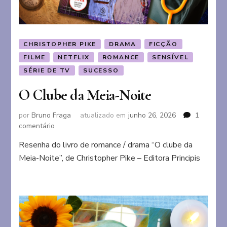
CHRISTOPHER PIKE
DRAMA
FICÇÃO
FILME
NETFLIX
ROMANCE
SENSÍVEL
SÉRIE DE TV
SUCESSO
O Clube da Meia-Noite
por
Bruno Fraga
atualizado em
junho 26, 2026
1
em
comentário
O
Resenha do livro de romance / drama “O clube da
Clube
Meia-Noite”, de Christopher Pike – Editora Principis
da
Meia-
Noite