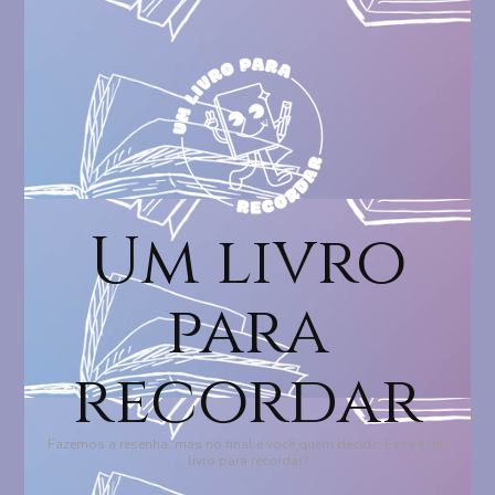
Um livro
para
recordar
Fazemos a resenha, mas no final é você quem decide: Esse é um
livro para recordar?