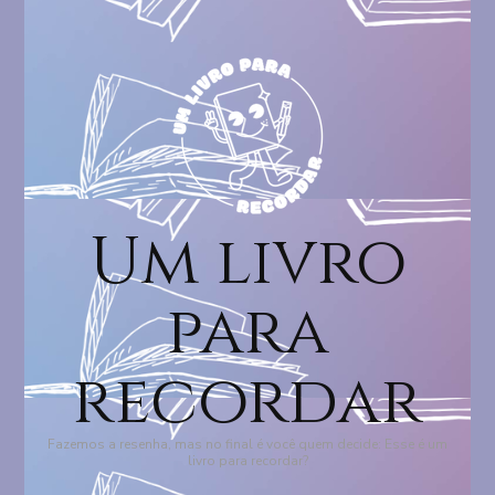
Um livro
para
recordar
Fazemos a resenha, mas no final é você quem decide: Esse é um
livro para recordar?