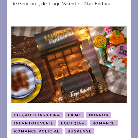
de Gengibre”, de Tiago Valente – Naci Editora
do
Biscoito
de
Gengibre
FICÇÃO BRASILEIRA
FILME
HORROR
INFANTOJUVENIL
LGBTQIA+
ROMANCE
ROMANCE POLICIAL
SUSPENSE