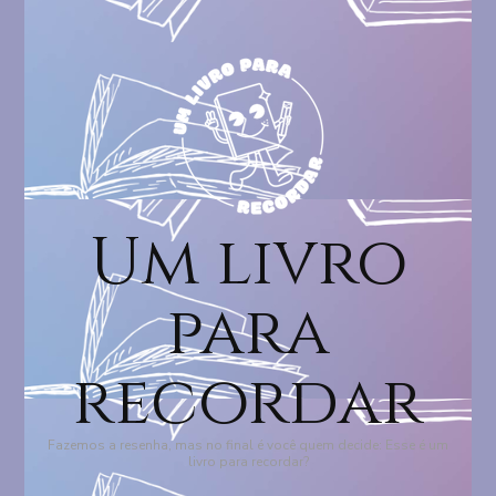
Um livro
para
recordar
Fazemos a resenha, mas no final é você quem decide: Esse é um
livro para recordar?