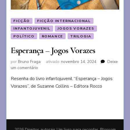
FICÇÃO
FICÇÃO INTERNACIONAL
INFANTOJUVENIL
JOGOS VORAZES
POLÍTICO
ROMANCE
TRILOGIA
Esperança – Jogos Vorazes
por
Bruno Fraga
ativado
novembro 14, 2024
Deixe
em
um comentário
Esperança
Resenha do livro infantojuvenil “Esperança – Jogos
–
Vorazes”, de Suzanne Collins – Editora Rocco
Jogos
Vorazes
2026 Direitos autorais
Um livro para recordar
.
Blossom