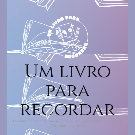
Um livro
para
recordar
Fazemos a resenha, mas no final é você quem decide: Esse é um
livro para recordar?