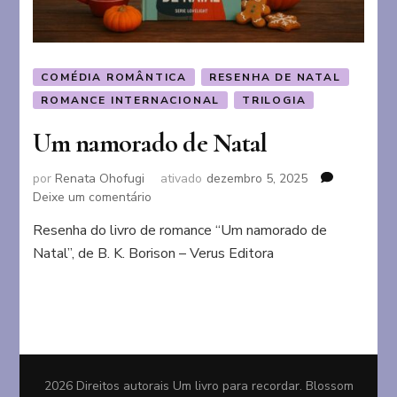
COMÉDIA ROMÂNTICA
RESENHA DE NATAL
ROMANCE INTERNACIONAL
TRILOGIA
Um namorado de Natal
por
Renata Ohofugi
ativado
dezembro 5, 2025
em
Deixe um comentário
Um
Resenha do livro de romance “Um namorado de
namorado
Natal”, de B. K. Borison – Verus Editora
de
Natal
2026 Direitos autorais
Um livro para recordar
.
Blossom