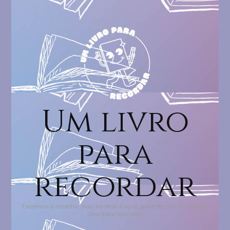
Um livro
para
recordar
Fazemos a resenha, mas no final é você quem decide: Esse é um
livro para recordar?