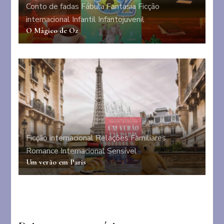
Conto de fadas
Fábula
Fantasia
Ficção
internacional
Infantil
Infantojuvenil
O Mágico de Oz
Ficção internacional
Relações Familiares
Romance Internacional
Sensível
Um verão em Paris