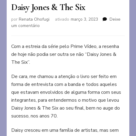
Daisy Jones & The Six
por
Renata Ohofugi
ativado
março 3, 2023
Deixe
em
um comentário
Daisy
Jones
&
Com a estreia da série pelo Prime Vídeo, a resenha
The
de hoje não podia ser outra se não “Daisy Jones &
Six
The Six”.
De cara, me chamou a atenção o livro ser feito em
forma de entrevista com a banda e todos aqueles
que estavam envolvidos de alguma forma com seus
integrantes, para entendermos o motivo que levou
Daisy Jones & The Six ao seu final, bem no auge do
sucesso, nos anos 70.
Daisy cresceu em uma família de artistas, mas sem