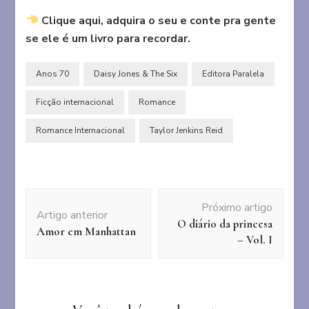
Clique aqui, adquira o seu e conte pra gente
se ele é um livro para recordar.
Anos 70
Daisy Jones & The Six
Editora Paralela
Ficção internacional
Romance
Romance Internacional
Taylor Jenkins Reid
Navegação
Próximo artigo
de
Artigo anterior
O diário da princesa
post
Amor em Manhattan
– Vol. I