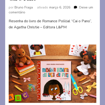
por
Bruno Fraga
ativado
março 6, 2026
Deixe um
em
comentário
Cai
Resenha do livro de Romance Polícial “Cai o Pano”,
o
de Agatha Christie – Editora L&PM
Pano