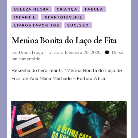
BELEZA NEGRA
CRIANÇA
FÁBULA
INFANTIL
INFANTOJUVENIL
LIVROS FAVORITOS
SUCESSO
Menina Bonita do Laço de Fita
por
Bruno Fraga
ativado
fevereiro 20, 2026
Deixe
em
um comentário
Menina
Resenha do livro infantil “Menina Bonita do Laço de
Bonita
Fita” de Ana Maria Machado – Editora Ática
do
Laço
de
Fita