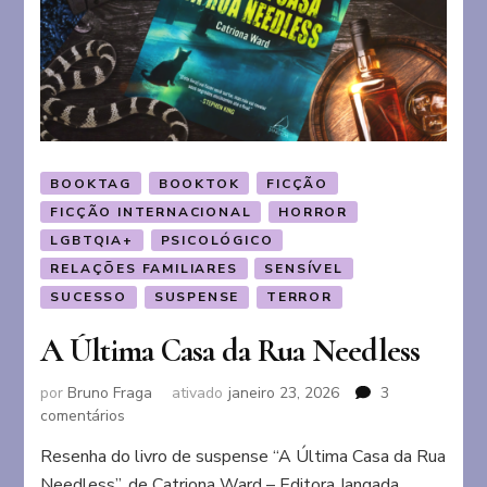
BOOKTAG
BOOKTOK
FICÇÃO
FICÇÃO INTERNACIONAL
HORROR
LGBTQIA+
PSICOLÓGICO
RELAÇÕES FAMILIARES
SENSÍVEL
SUCESSO
SUSPENSE
TERROR
A Última Casa da Rua Needless
por
Bruno Fraga
ativado
janeiro 23, 2026
3
em
comentários
A
Resenha do livro de suspense “A Última Casa da Rua
Última
Needless”, de Catriona Ward – Editora Jangada
Casa