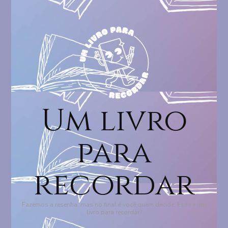
Um livro
para
recordar
Fazemos a resenha, mas no final é você quem decide: Esse é um
livro para recordar?