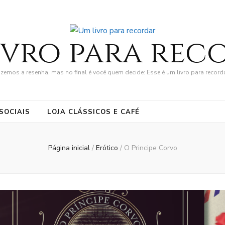
ivro para rec
zemos a resenha, mas no final é você quem decide: Esse é um livro para record
SOCIAIS
LOJA CLÁSSICOS E CAFÉ
Página inicial
/
Erótico
/
O Principe Corvo