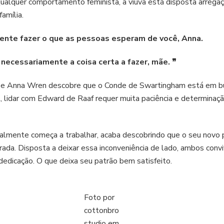
alquer comportamento feminista, a viúva está disposta arregaç
família.
mente fazer o que as pessoas esperam de você, Anna.
 necessariamente a coisa certa a fazer, mãe.
❞
e e Anna Wren descobre que o Conde de Swartingham está em bu
al, lidar com Edward de Raaf requer muita paciência e determinaçã
nalmente começa a trabalhar, acaba descobrindo que o seu novo 
rada. Disposta a deixar essa inconveniência de lado, ambos con
edicação. O que deixa seu patrão bem satisfeito.
Foto por
cottonbro
studio em