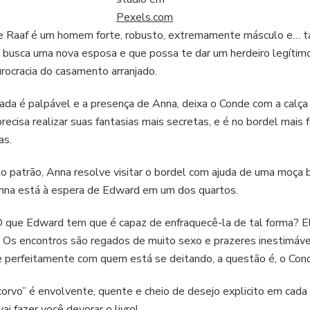
Pexels.com
e Raaf é um homem forte, robusto, extremamente másculo e… 
busca uma nova esposa e que possa te dar um herdeiro legítimo.
rocracia do casamento arranjado.
ada é palpável e a presença de Anna, deixa o Conde com a calça
cisa realizar suas fantasias mais secretas, e é no bordel mais
as.
 patrão, Anna resolve visitar o bordel com ajuda de uma moça 
nna está à espera de Edward em um dos quartos.
 que Edward tem que é capaz de enfraquecê-la de tal forma? El
 Os encontros são regados de muito sexo e prazeres inestimáve
 perfeitamente com quem está se deitando, a questão é, o Con
 corvo” é envolvente, quente e cheio de desejo explicito em cada
i fazer você devorar o livro!