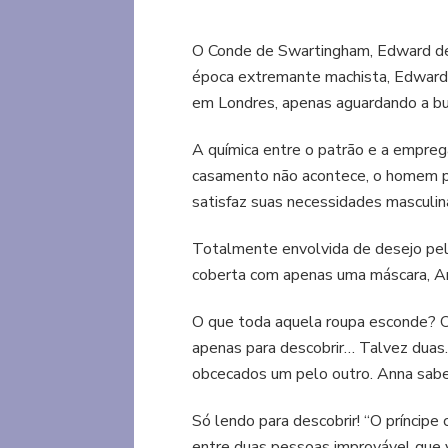
O Conde de Swartingham, Edward d
época extremante machista, Edward 
em Londres, apenas aguardando a bu
A química entre o patrão e a empreg
casamento não acontece, o homem pre
satisfaz suas necessidades masculin
Totalmente envolvida de desejo pelo
coberta com apenas uma máscara, A
O que toda aquela roupa esconde? O
apenas para descobrir… Talvez duas.
obcecados um pelo outro. Anna sabe
Só lendo para descobrir! “O príncipe
entre duas pessoas improvável que va