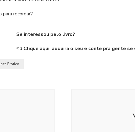
o para recordar?
Se interessou pelo livro?
👈
Clique aqui, adquira o seu e conte pra gente se 
ce Erótico
M
Erótic
Ano novo
booktok
comédia