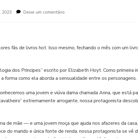
em
, 2023
Deixe um comentário
O
Principe
Corvo
ores fãs de livros hot. Isso mesmo, fechando o mês com um livr
rilogia dos Principes” escrito por Elizabeth Hoyt. Como primeira 
e a forma como ela aborda a sensualidade entre os personagens
conhecemos uma jovem e viúva dama chamada Anna, que está pass
avalheiro” extremamente arrogante, nossa protagonista descobre
a de mãe — e uma jovem moça que ajuda nos afazeres da casa,
e do marido e única fonte de renda, nossa protagonista se vê di