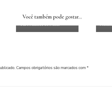
Histór
romântica
Ficção
Histórias de
York, 
Natal
Romance
Você também pode gostar...
Interna
Com o coração nas nuvens –
Um romance de Natal
Manhat
ublicado.
Campos obrigatórios são marcados com
*