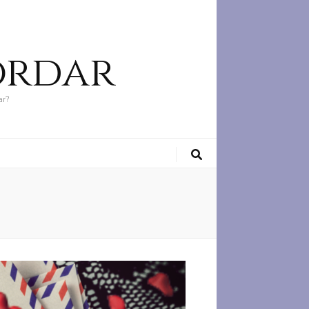
ordar
ar?