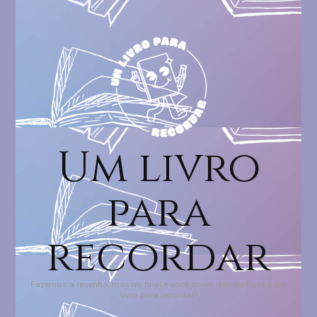
Um livro
para
recordar
Fazemos a resenha, mas no final é você quem decide: Esse é um
livro para recordar?