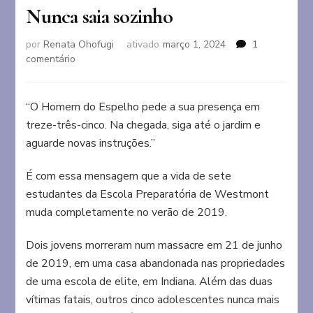
Nunca saia sozinho
por
Renata Ohofugi
ativado
março 1, 2024
1
em
comentário
Nunca
saia
sozinho
“O Homem do Espelho pede a sua presença em
treze-três-cinco. Na chegada, siga até o jardim e
aguarde novas instruções.”
É com essa mensagem que a vida de sete
estudantes da Escola Preparatória de Westmont
muda completamente no verão de 2019.
Dois jovens morreram num massacre em 21 de junho
de 2019, em uma casa abandonada nas propriedades
de uma escola de elite, em Indiana. Além das duas
vítimas fatais, outros cinco adolescentes nunca mais