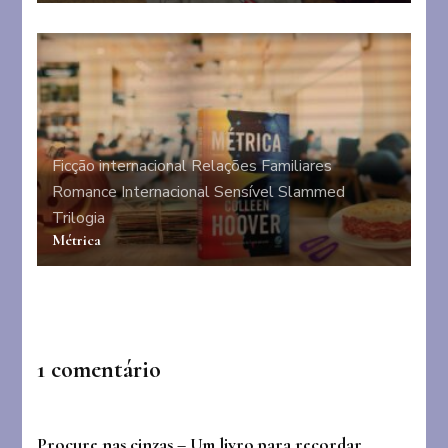
Ficção internacional
Relações Familiares
Romance Internacional
Sensível
Slammed
Trilogia
Métrica
1 comentário
Procure nas cinzas – Um livro para recordar