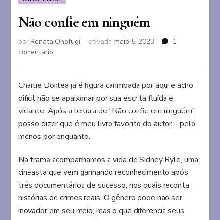
Não confie em ninguém
por
Renata Ohofugi
ativado
maio 5, 2023
1
em
comentário
Não
confie
em
Charlie Donlea já é figura carimbada por aqui e acho
ninguém
difícil não se apaixonar por sua escrita fluída e
viciante. Após a leitura de “Não confie em ninguém”,
posso dizer que é meu livro favorito do autor – pelo
menos por enquanto.
Na trama acompanhamos a vida de Sidney Ryle, uma
cineasta que vem ganhando reconhecimento após
três documentários de sucesso, nos quais reconta
histórias de crimes reais. O gênero pode não ser
inovador em seu meio, mas o que diferencia seus