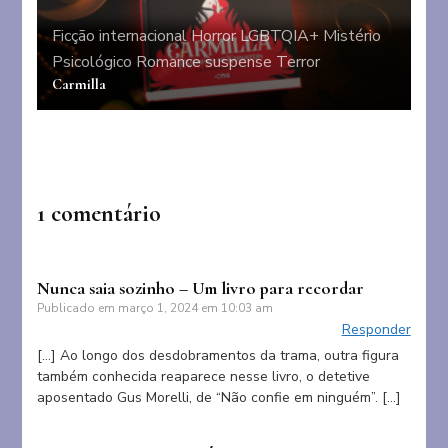
Ficção internacional
Horror
LGBTQIA+
Mistério
Psicológico
Romance
suspense
Terror
Carmilla
1 comentário
Nunca saia sozinho – Um livro para recordar
Publicado em
março 1, 2024 em 10:03 am
Responder
[…] Ao longo dos desdobramentos da trama, outra figura
também conhecida reaparece nesse livro, o detetive
aposentado Gus Morelli, de “Não confie em ninguém”. […]