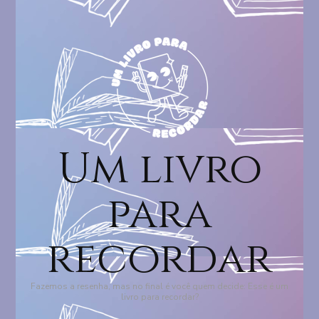
Um livro
para
recordar
Fazemos a resenha, mas no final é você quem decide: Esse é um
livro para recordar?