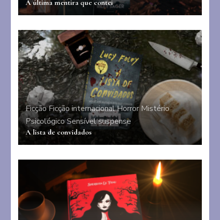
A última mentira que contei
Ficção
Ficção internacional
Horror
Mistério
Psicológico
Sensível
suspense
A lista de convidados