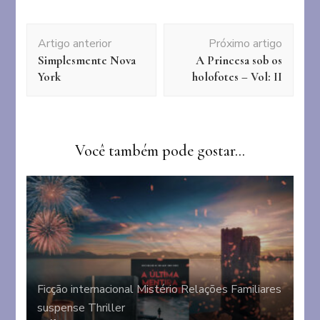
Navegação
Artigo anterior
Próximo artigo
de
Simplesmente Nova
A Princesa sob os
post
York
holofotes – Vol: II
Você também pode gostar...
Ficção internacional
Mistério
Relações Familiares
suspense
Thriller